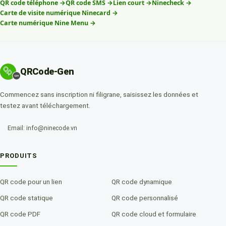
QR code téléphone
→
QR code SMS
→
Lien court
→
Ninecheck
→
Carte de visite numérique Ninecard
→
Carte numérique Nine Menu
→
QRCode-Gen
Commencez sans inscription ni filigrane, saisissez les données et
testez avant téléchargement.
Email: info@ninecode.vn
PRODUITS
QR code pour un lien
QR code dynamique
QR code statique
QR code personnalisé
QR code PDF
QR code cloud et formulaire