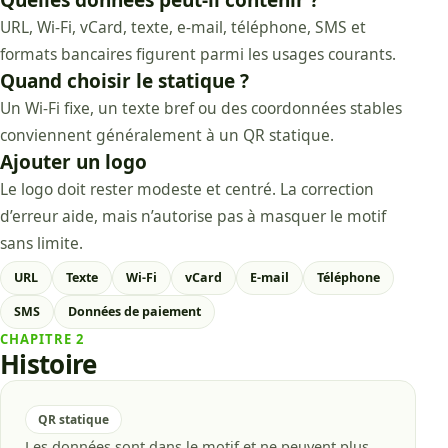
Quelles données peut-il contenir ?
URL, Wi-Fi, vCard, texte, e-mail, téléphone, SMS et
formats bancaires figurent parmi les usages courants.
Quand choisir le statique ?
Un Wi-Fi fixe, un texte bref ou des coordonnées stables
conviennent généralement à un QR statique.
Ajouter un logo
Le logo doit rester modeste et centré. La correction
d’erreur aide, mais n’autorise pas à masquer le motif
sans limite.
URL
Texte
Wi-Fi
vCard
E-mail
Téléphone
SMS
Données de paiement
CHAPITRE
2
Histoire
QR statique
Les données sont dans le motif et ne peuvent plus